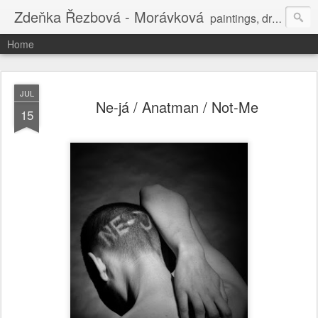
Zdeňka Řezbová - Morávková
paintings, drawings, installations, landart ...
Home
JUL
Ne-já / Anatman / Not-Me
15