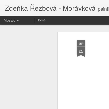
Zdeňka Řezbová - Morávková
paint
Mosaic
Home
SEP
22